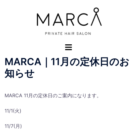
コ
ン
テ
ン
ツ
へ
ト
ス
グ
MARCA｜11月の定休日のお
キ
ル
ッ
メ
知らせ
プ
ニ
ュ
ー
MARCA 11月の定休日のご案内になります。
11/1(火)
11/7(月)