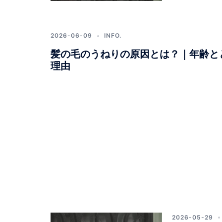
MARCA(マ
ル
2026-06-09
INFO.
カ)
髪の毛のうねりの原因とは？｜年齢と
理由
｜
エ
イ
ジ
ン
グ
ケ
ア・
2026-05-29