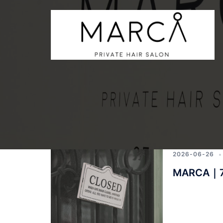
コ
ン
テ
ン
ツ
金
へ
沢
ス
キ
市
ッ
玉
プ
鉾
2026-06-26
の
MARCA
美
容
室