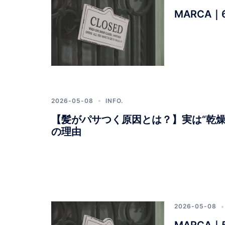
縮
MARCA
毛
矯
正・
ヘ
ッ
2026-05-08
INFO.
ド
【髪がパサつく原因とは？】実は“乾燥
ス
の理由
パ
サ
ロ
ン
2026-05-08
MARCA