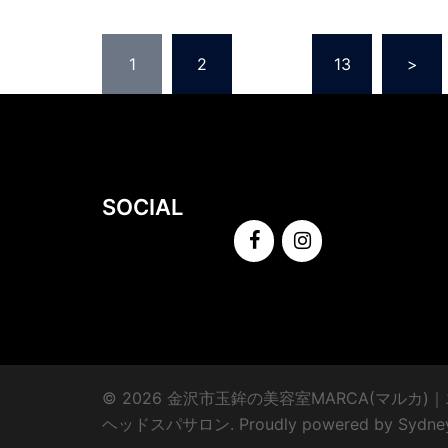
投
1
2
…
13
>
稿
の
ペ
SOCIAL
ー
ジ
送
り
© 2026 金沢市玉鉾の美容室MARCA(マルカ
ヘッドスパサロン. Proudly powered by
Sydne