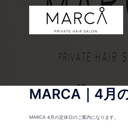
コ
ン
テ
ン
ツ
へ
ス
キ
ッ
プ
MARCA｜4
MARCA 4月の定休日のご案内になります。