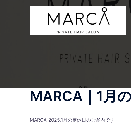
コ
ン
テ
ン
ツ
へ
ス
キ
ッ
プ
MARCA｜1
MARCA 2025.1月の定休日のご案内です。