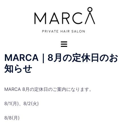
コ
ン
テ
ン
ツ
へ
ト
ス
グ
MARCA｜8月の定休日のお
キ
ル
ッ
メ
知らせ
プ
ニ
ュ
ー
MARCA 8月の定休日のご案内になります。
8/1(月)、8/2(火)
8/8(月)